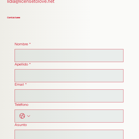
lidia@licensetolove.net
Contáctame
Nombre
*
Apellido
*
Email
*
Teléfono
Asunto