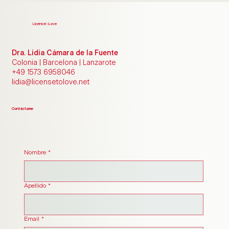
License
to
Love
Dra. Lidia Cámara de la Fuente
Colonia | Barcelona | Lanzarote
+49 1573 6958046
lidia@licensetolove.net
Contáctame
Nombre
*
Apellido
*
Email
*