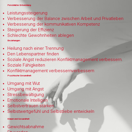
Persönliche Entwicklung
Leistungssteigerung
Verbesserung der Balance zwischen Arbeit und Privatleben
Verbesserung der kommunikativen Kompetenz
Steigerung der Effizienz
Schlechte Gewohnheiten ablegen
Beziehungen
Heilung nach einer Trennung
Den Lebenspartner finden
Soziale Angst reduzieren Konfliktmanagement verbessern
Soziale Fähigkeiten
Konfliktmanagement verbessernverbessern
Psychische Gesundheit
Umgang mit Wut
Umgang mit Angst
Stressbewältigung
Emotionale Intelligen
Selbstvertrauen stärken
Selbstwertgefühl und Selbstliebe entwickeln
Körper und Gesundheit
Gewichtsabnahme