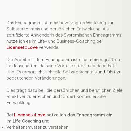
8
Das Enneagramm ist mein bevorzugtes Werkzeug zur
Selbsterkenntnis und persönlichen Entwicklung. Als
zertifizierte Anwenderin des Systemischen Enneagramms
nutze ich es im Life- und Business-Coaching bei
License
to
Love
verwende.
Instinkttriade
7
Die Arbeit mit dem Enneagramm ist eine meiner größten
Leidenschaften, da seine Vorteile sofort und dauerhaft
sind. Es ermöglicht schnelle Selbsterkenntnis und führt zu
bedeutenden Veränderungen.
Denktriade
Ge
Dies trägt dazu bei, die persönlichen und beruflichen Ziele
effektiver zu erreichen und fördert kontinuierliche
Entwicklung.
6
Bei
License
to
Love
setze ich das Enneagramm ein
Im Life Coaching um:
Verhaltensmuster zu verstehen