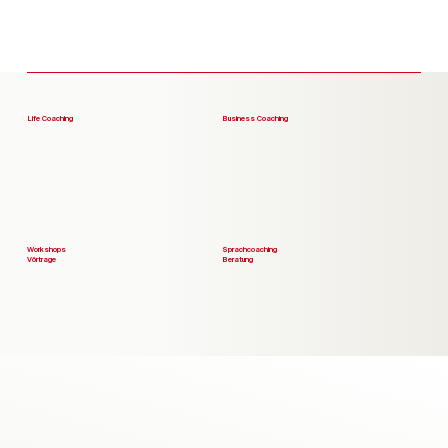
Life Coaching
Business Coaching
Workshops
Sprachcoaching
Vörtrage
Beratung