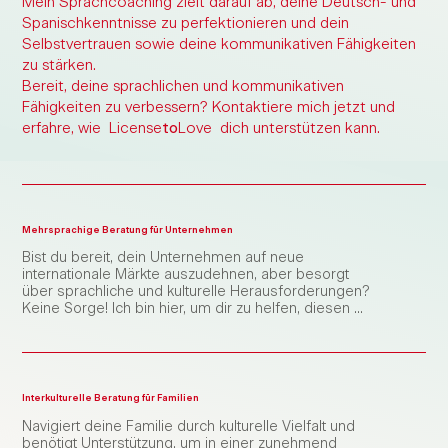
Mein Sprachcoaching zielt darauf ab, deine Deutsch- und
Spanischkenntnisse zu perfektionieren und dein
Selbstvertrauen sowie deine kommunikativen Fähigkeiten
zu stärken.
Bereit, deine sprachlichen und kommunikativen
Fähigkeiten zu verbessern? Kontaktiere mich jetzt und
erfahre, wie
License
to
Love
dich unterstützen kann.
Mehrsprachige Beratung für Unternehmen
Bist du bereit, dein Unternehmen auf neue 
internationale Märkte auszudehnen, aber besorgt 
über sprachliche und kulturelle Herausforderungen? 
Keine Sorge! Ich bin hier, um dir zu helfen, diesen 
aufregenden Internationalisierungsprozess 
erfolgreich zu meistern. 

Als Sprachberaterin für die Internationalisierung von 
Unternehmen biete ich das Wissen und die 
Interkulturelle Beratung für Familien
Erfahrung, die erforderlich sind, um einen 
Navigiert deine Familie durch kulturelle Vielfalt und 
reibungslosen Übergang zu ausländischen Märkten 
benötigt Unterstützung, um in einer zunehmend 
sicherzustellen. Von der Lokalisierung deiner 